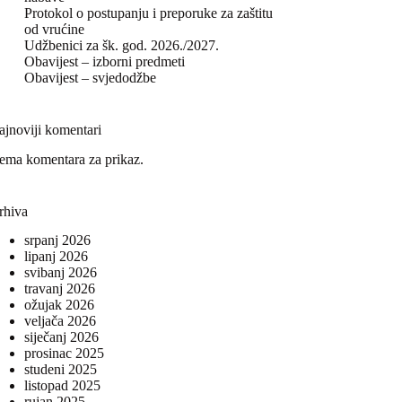
Protokol o postupanju i preporuke za zaštitu
od vrućine
Udžbenici za šk. god. 2026./2027.
Obavijest – izborni predmeti
Obavijest – svjedodžbe
ajnoviji komentari
ema komentara za prikaz.
rhiva
srpanj 2026
lipanj 2026
svibanj 2026
travanj 2026
ožujak 2026
veljača 2026
siječanj 2026
prosinac 2025
studeni 2025
listopad 2025
rujan 2025