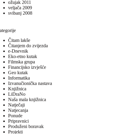
ožujak 2011
veljača 2009
svibanj 2008
ategorije
Čitam lakše
Čitanjem do zvijezda
e-Dnevnik
Eko-etno kutak
Filmska grupa
Financijsko izvješće
Geo kutak
Informatika
Izvanučionička nastava
Knjižnica
LiDraNo
Naša mala knjižnica
Natječaji
Natjecanja
Ponude
Pripravnici
Produženi boravak
Projekti