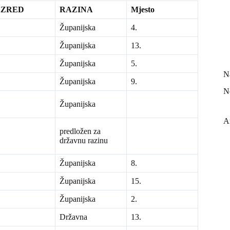
AZRED
RAZINA
Mjesto
Županijska
4.
Županijska
13.
Županijska
5.
N
Županijska
9.
N
Županijska
A
predložen za
državnu razinu
Županijska
8.
Županijska
15.
Županijska
2.
Državna
13.