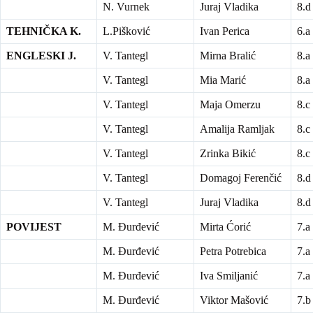
N. Vurnek
Juraj Vladika
8.d
TEHNIČKA K.
L.Pišković
Ivan Perica
6.a
ENGLESKI J.
V. Tantegl
Mirna Bralić
8.a
V. Tantegl
Mia Marić
8.a
V. Tantegl
Maja Omerzu
8.c
V. Tantegl
Amalija Ramljak
8.c
V. Tantegl
Zrinka Bikić
8.c
V. Tantegl
Domagoj Ferenčić
8.d
V. Tantegl
Juraj Vladika
8.d
POVIJEST
M. Đurđević
Mirta Ćorić
7.a
M. Đurđević
Petra Potrebica
7.a
M. Đurđević
Iva Smiljanić
7.a
M. Đurđević
Viktor Mašović
7.b