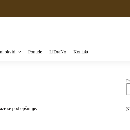
ni okviri
Ponude
LiDraNo
Kontakt
Pr
aze se pod opširnije.
N