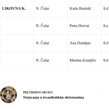
LIKOVNA K.
N. Čular
Karla Bartolić
8.d
N. Čular
Petra Horvat
8.a
N. Čular
Ana Domljan
8.d
N. Čular
Martina Kranjčec
8.d
PRETHODNI
OBJAVA
Natjecanja u izvanškolskim aktivnostima