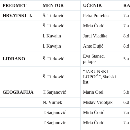
PREDMET
MENTOR
UČENIK
R
HRVATSKI J.
Š. Turković
Petra Potrebica
7.a
Š. Turković
Mirta Ćorić
7.a
I. Kavajin
Juraj Vladika
8.d
I. Kavajin
Ante Dujić
8.d
Eva Stanec,
LIDRANO
Š. Turković
5.a
putopis
“JARUNSKI
Š. Turković
LOPOČ”, školski
list
GEOGRAFIJA
T.Sarjanović
Marin Orel
5.b
N. Vurnek
Mislav Vrdoljak
6.d
T.Sarjanović
Mirta Ćorić
7.a
T.Sarjanović
Mirta Ćorić
7.a