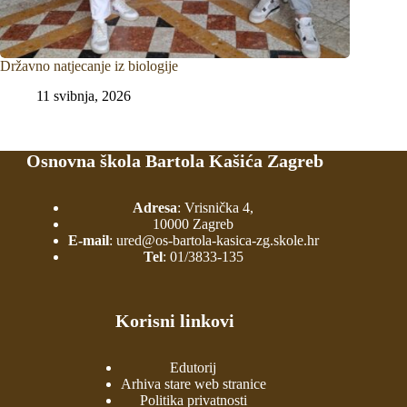
Državno natjecanje iz biologije
11 svibnja, 2026
Osnovna škola Bartola Kašića Zagreb
Adresa
: Vrisnička 4,
10000 Zagreb
E-mail
:
ured@os-bartola-kasica-zg.skole.hr
Tel
:
01/3833-135
Korisni linkovi
Edutorij
Arhiva stare web stranice
Politika privatnosti