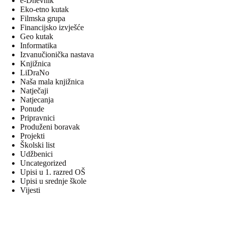
e-Dnevnik
Eko-etno kutak
Filmska grupa
Financijsko izvješće
Geo kutak
Informatika
Izvanučionička nastava
Knjižnica
LiDraNo
Naša mala knjižnica
Natječaji
Natjecanja
Ponude
Pripravnici
Produženi boravak
Projekti
Školski list
Udžbenici
Uncategorized
Upisi u 1. razred OŠ
Upisi u srednje škole
Vijesti