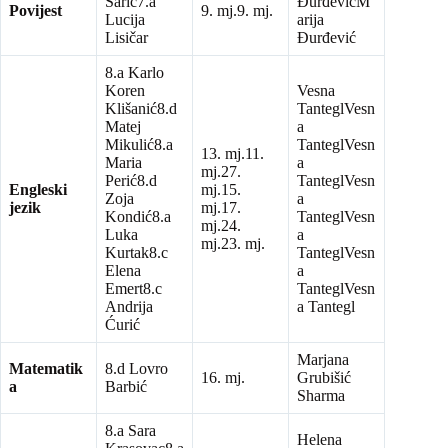
Šarić7.a
ĐurđevićM
Povijest
9. mj.9. mj.
Lucija
arija
Lisičar
Đurđević
8.a Karlo
Koren
Vesna
Klišanić8.d
TanteglVesn
Matej
a
Mikulić8.a
TanteglVesn
13. mj.11.
Maria
a
mj.27.
Perić8.d
TanteglVesn
Engleski
mj.15.
Zoja
a
jezik
mj.17.
Kondić8.a
TanteglVesn
mj.24.
Luka
a
mj.23. mj.
Kurtak8.c
TanteglVesn
Elena
a
Emert8.c
TanteglVesn
Andrija
a Tantegl
Ćurić
Marjana
Matematik
8.d Lovro
16. mj.
Grubišić
a
Barbić
Sharma
8.a Sara
Helena