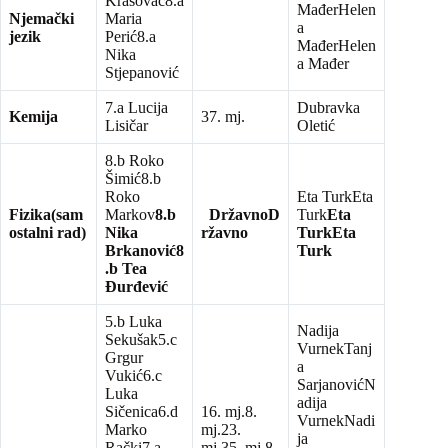
Krasovac8.a
MađerHelen
Njemački
Maria
a
jezik
Perić8.a
MađerHelen
Nika
a Mađer
Stjepanović
7.a Lucija
Dubravka
Kemija
37. mj.
Lisičar
Oletić
8.b Roko
Šimić8.b
Roko
Eta TurkEta
Fizika
(sam
Markov
8.b
Državno
D
Turk
Eta
ostalni rad)
Nika
ržavno
Turk
Eta
Brkanović
8
Turk
.b Tea
Đurđević
5.b Luka
Nadija
Sekušak5.c
VurnekTanj
Grgur
a
Vukić6.c
SarjanovićN
Luka
adija
Sičenica6.d
16. mj.8.
VurnekNadi
Marko
mj.23.
ja
Rački7.a
mj.35. mj.8.