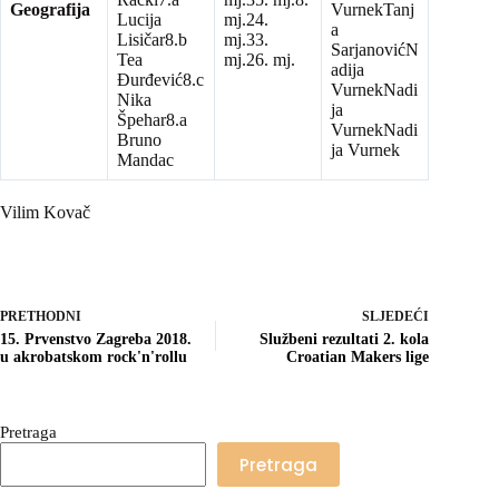
Geografija
VurnekTanj
Lucija
mj.24.
a
Lisičar8.b
mj.33.
SarjanovićN
Tea
mj.26. mj.
adija
Đurđević8.c
VurnekNadi
Nika
ja
Špehar8.a
VurnekNadi
Bruno
ja Vurnek
Mandac
Vilim Kovač
PRETHODNI
SLJEDEĆI
15. Prvenstvo Zagreba 2018.
Službeni rezultati 2. kola
u akrobatskom rock'n'rollu
Croatian Makers lige
Pretraga
Pretraga