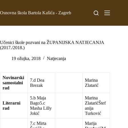
Osnovna škola Bartola Kašića - Zagreb
Učenici škole pozvani na ŽUPANIJSKA NATJECANJA
(2017./2018.)
19 ožujka, 2018
Natjecanja
Novinarski
7.d Dea
Marina
samostalni
Brezak
Zlatarić
rad
5.b Maja
Marina
Literarni
Bago5.c
ZlatarićŠtef
rad
Masha Lilly
anija
Jokić
Turković
7.c Mirta
Marija