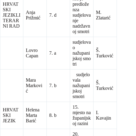
HRVAT
predlože
SKI
nza
Anja
M.
JEZIKLI
7. d
sudjelova
Prižmić
Zlatarić
TERAR
nje
NI RAD
nadržavn
oj smotri
sudjelova
o
Lovro
Š.
7. a
nažupani
Capan
Turković
jskoj smo
tri
sudjelo
Mara
vala
Š.
Markovi
7. b
nažupani
Turković
ć
jskoj
smotri
15.
HRVAT
Helena
mjesto na
I.
SKI
Marta
8. b
županijsk
Kavajin
JEZIK
Barić
oj razini
20.