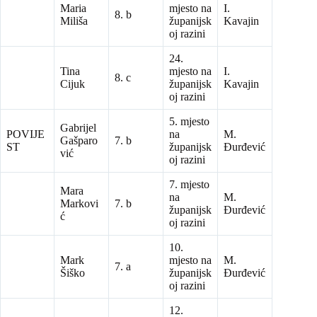
Maria
mjesto na
I.
8. b
Miliša
županijsk
Kavajin
oj razini
24.
Tina
mjesto na
I.
8. c
Cijuk
županijsk
Kavajin
oj razini
5. mjesto
Gabrijel
POVIJE
na
M.
Gašparo
7. b
ST
županijsk
Đurđević
vić
oj razini
7. mjesto
Mara
na
M.
Markovi
7. b
županijsk
Đurđević
ć
oj razini
10.
Mark
mjesto na
M.
7. a
Šiško
županijsk
Đurđević
oj razini
12.