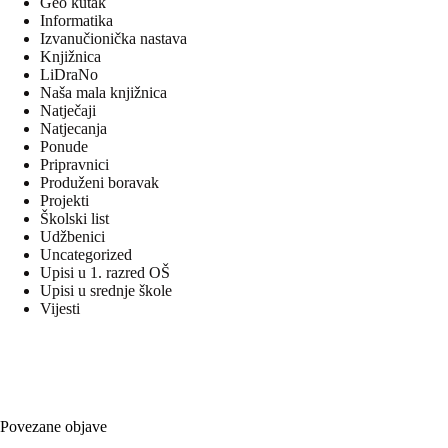
Geo kutak
Informatika
Izvanučionička nastava
Knjižnica
LiDraNo
Naša mala knjižnica
Natječaji
Natjecanja
Ponude
Pripravnici
Produženi boravak
Projekti
Školski list
Udžbenici
Uncategorized
Upisi u 1. razred OŠ
Upisi u srednje škole
Vijesti
Povezane objave