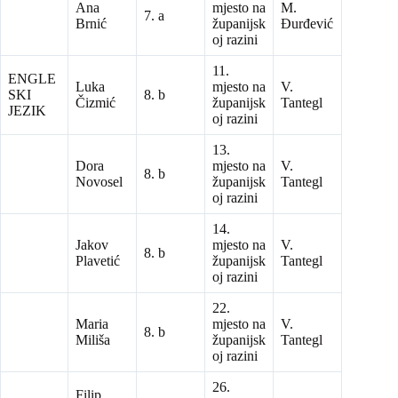
Ana
mjesto na
M.
7. a
Brnić
županijsk
Đurđević
oj razini
11.
ENGLE
Luka
mjesto na
V.
SKI
8. b
Čizmić
županijsk
Tantegl
JEZIK
oj razini
13.
Dora
mjesto na
V.
8. b
Novosel
županijsk
Tantegl
oj razini
14.
Jakov
mjesto na
V.
8. b
Plavetić
županijsk
Tantegl
oj razini
22.
Maria
mjesto na
V.
8. b
Miliša
županijsk
Tantegl
oj razini
26.
Filip