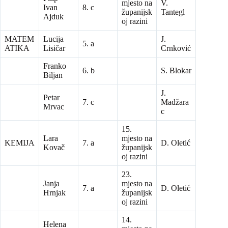
mjesto na
V.
Ivan
8. c
županijsk
Tantegl
Ajduk
oj razini
MATEM
Lucija
J.
5. a
ATIKA
Lisičar
Crnković
Franko
6. b
S. Blokar
Biljan
J.
Petar
7. c
Madžara
Mrvac
c
15.
Lara
mjesto na
KEMIJA
7. a
D. Oletić
Kovač
županijsk
oj razini
23.
Janja
mjesto na
7. a
D. Oletić
Hrnjak
županijsk
oj razini
14.
Helena