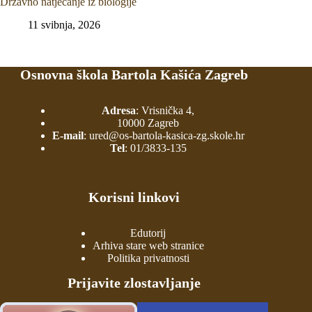
Državno natjecanje iz biologije
11 svibnja, 2026
Osnovna škola Bartola Kašića Zagreb
Adresa
: Vrisnička 4,
10000 Zagreb
E-mail
:
ured@os-bartola-kasica-zg.skole.hr
Tel
:
01/3833-135
Korisni linkovi
Edutorij
Arhiva stare web stranice
Politika privatnosti
Prijavite zlostavljanje