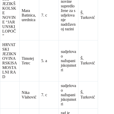
novine
JEZIKŠ
supredlo
KOLSK
Mara
žene za s
E
Š.
Batinica,
7. c
udjelova
NOVIN
Turković
urednica
nje
E “JAR
nadržavn
UNSKI
oj razini
LOPOČ
”
HRVAT
SKI
sudjelova
JEZIKN
o
OVINA
Timotej
Š.
5. a
nažupani
RSKISA
Tetec
Turković
jskojsmot
MOSTA
ri
LNI RA
D
sudjelova
o
Nika
Š.
7. c
nažupani
Vlahović
Turković
jskojsmot
ri
rad je