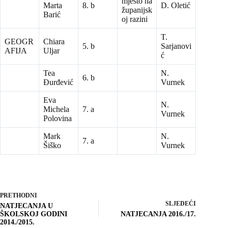
mjesto na
Marta
8. b
D. Oletić
županijsk
Barić
oj razini
T.
GEOGR
Chiara
5. b
Sarjanovi
AFIJA
Uljar
ć
Tea
N.
6. b
Đurđević
Vurnek
Eva
N.
Michela
7. a
Vurnek
Polovina
Mark
N.
7. a
Šiško
Vurnek
PRETHODNI
SLJEDEĆI
NATJECANJA U
ŠKOLSKOJ GODINI
NATJECANJA 2016./17.
2014./2015.