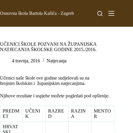
Osnovna škola Bartola Kašića - Zagreb
UČENICI ŠKOLE POZVANI NA ŽUPANIJSKA
NATJECANJA ŠKOLSKE GODINE 2015./2016.
4 travnja, 2016
Natjecanja
Učenici naše škole ove godine sudjelovali su na
brojnim školskim i županijskim natjecanjima.
Njihove rezultate i uspjehe možete pogledati pod opširnije.
PREDM
UČENI
RAZRE
RAZIN
MENTO
ET
K
D
A
R
HRVAT
SKI