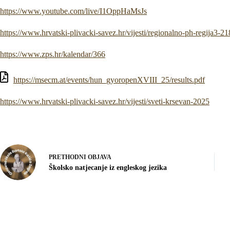
https://www.youtube.com/live/I1OppHaMsJs
https://www.hrvatski-plivacki-savez.hr/vijesti/regionalno-ph-regija3-21
https://www.zps.hr/kalendar/366
https://msecm.at/events/hun_gyoropenXVIII_25/results.pdf
https://www.hrvatski-plivacki-savez.hr/vijesti/sveti-krsevan-2025
PRETHODNI
OBJAVA
Školsko natjecanje iz engleskog jezika