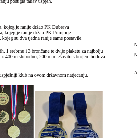
anju postigla takav uspjeh.
a, kojeg je ranije držao PK Dubrava
, kojeg je ranije držao PK Primjorje
 kojeg su dva tjedna ranije same postavile.
N
, 1 srebrnu i 3 brončane te dvije plaketu za najbolju
N
plina: 400 m slobodno, 200 m mješovito s brojem bodova
A
uspješniji klub na ovom državnom natjecanju.