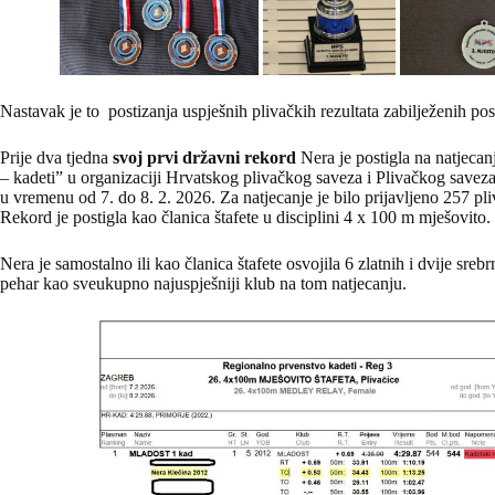
Nastavak je to postizanja uspješnih plivačkih rezultata zabilježenih pos
Prije dva tjedna
svoj prvi državni rekord
Nera je postigla na natjeca
– kadeti” u organizaciji Hrvatskog plivačkog saveza i Plivačkog save
u vremenu od 7. do 8. 2. 2026. Za natjecanje je bilo prijavljeno 257 pliv
Rekord je postigla kao članica štafete u disciplini 4 x 100 m mješovito.
Nera je samostalno ili kao članica štafete osvojila 6 zlatnih i dvije sre
pehar kao sveukupno najuspješniji klub na tom natjecanju.