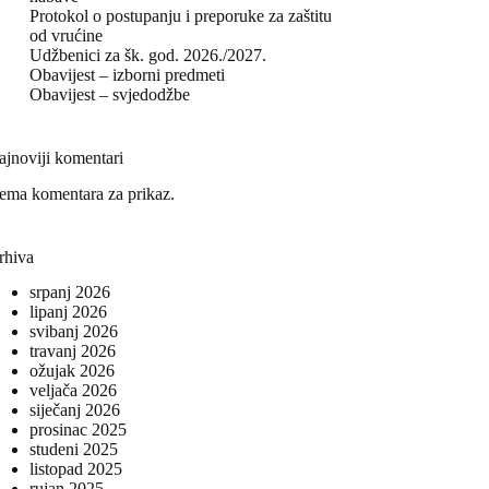
Protokol o postupanju i preporuke za zaštitu
od vrućine
Udžbenici za šk. god. 2026./2027.
Obavijest – izborni predmeti
Obavijest – svjedodžbe
ajnoviji komentari
ema komentara za prikaz.
rhiva
srpanj 2026
lipanj 2026
svibanj 2026
travanj 2026
ožujak 2026
veljača 2026
siječanj 2026
prosinac 2025
studeni 2025
listopad 2025
rujan 2025