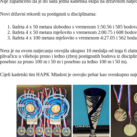
Nije zapamćeno da je do sada jedna kadetska ekipa na državnom natjec
Novi državni rekordi su postignuti u disciplinama:
štafeta 4 x 50 metara slobodno s vremenom 1:50.56 i 585 bodov
štafeta 4 x 50 metara mješovito s vremenom 2:00.75 i 608 bodova
štafeta 4 x 100 metara mješovito s vremenom 4:27.05 i 562 boda,
Nera je na ovom natjecanju osvojila ukupno 10 medalja od toga 6 zlatnih
plivačicu u višeboju prsno i leđno (zbroj postignutih bodova iz disci
posebno za prsno 100 m i 50 m i posebno za leđno 100 m i 50 m).
Cijeli kadetski tim HAPK Mladost je osvojio pehar kao sveukupno naj