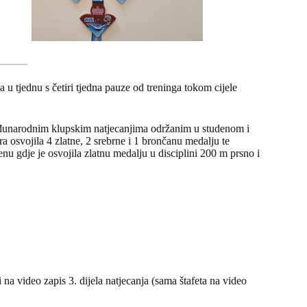
na u tjednu s četiri tjedna pauze od treninga tokom cijele
međunarodnim klupskim natjecanjima održanim u studenom i
 osvojila 4 zlatne, 2 srebrne i 1 brončanu medalju te
gdje je osvojila zlatnu medalju u disciplini 200 m prsno i
na video zapis 3. dijela natjecanja (sama štafeta na video