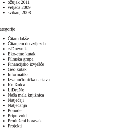
ožujak 2011
veljača 2009
svibanj 2008
ategorije
Čitam lakše
Čitanjem do zvijezda
e-Dnevnik
Eko-etno kutak
Filmska grupa
Financijsko izvješće
Geo kutak
Informatika
Izvanučionička nastava
Knjižnica
LiDraNo
Naša mala knjižnica
Natječaji
Natjecanja
Ponude
Pripravnici
Produženi boravak
Projekti