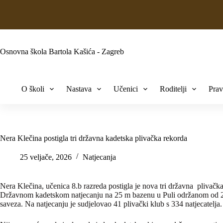
Osnovna škola Bartola Kašića - Zagreb
O školi
Nastava
Učenici
Roditelji
Prav
Nera Klečina postigla tri državna kadetska plivačka rekorda
25 veljače, 2026
Natjecanja
Nera Klečina, učenica 8.b razreda postigla je nova tri državna pliva
Državnom kadetskom natjecanju na 25 m bazenu u Puli održanom od 21.
saveza. Na natjecanju je sudjelovao 41 plivački klub s 334 natjecatelja.