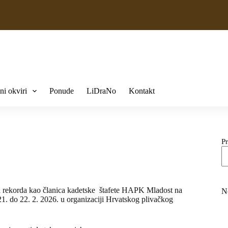
ni okviri
Ponude
LiDraNo
Kontakt
Pr
čka rekorda kao članica kadetske štafete HAPK Mladost na
N
 do 22. 2. 2026. u organizaciji Hrvatskog plivačkog