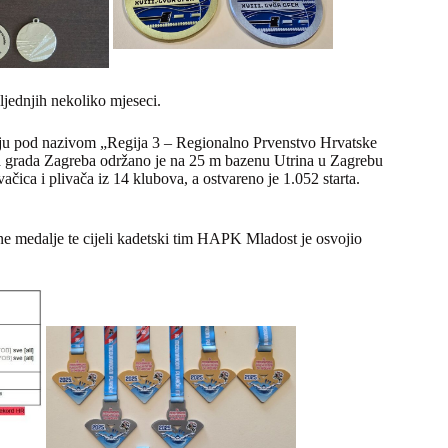
ljednjih nekoliko mjeseci.
nju pod nazivom „Regija 3 – Regionalno Prvenstvo Hrvatske
za grada Zagreba održano je na 25 m bazenu Utrina u Zagrebu
ačica i plivača iz 14 klubova, a ostvareno je 1.052 starta.
brne medalje te cijeli kadetski tim HAPK Mladost je osvojio