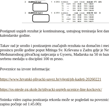
Postignuti uspjeh rezultat je kontinuiranog, ustrajnog treniranja šest da
kalendarske godine.
Takav rad je urodio i postizanjem značajnih rezultata na domaćim i 
prosincu prošle godine poput Mitinga Sv. Krševana u Zadru gdje je Nera
Međunarodnog plivačkog natjecanja u Gyoeru, Mađarska na 50 m bazenu 
srebrnu medalju u disciplini 100 m prsno.
Poveznice na izvore informacija:
https://www.hrvatski-plivacki-savez.hr/vijesti/ph-kadeti-20260221
https://os-ntesle-zg.skole.hr/plivacki-uspjeh-ucenice-line-kockovic/
Snimka video zapisa postizanja rekorda može se pogledati na poveznici 
zapisu počinje od 1:45.00):