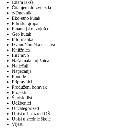
Čitam lakše
Čitanjem do zvijezda
e-Dnevnik
Eko-etno kutak
Filmska grupa
Financijsko izvješće
Geo kutak
Informatika
Izvanučionička nastava
Knjižnica
LiDraNo
Naša mala knjižnica
Natječaji
Natjecanja
Ponude
Pripravnici
Produženi boravak
Projekti
Školski list
Udžbenici
Uncategorized
Upisi u 1. razred OŠ
Upisi u srednje škole
Vijesti