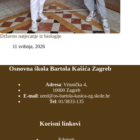
Državno natjecanje iz biologije
11 svibnja, 2026
Osnovna škola Bartola Kašića Zagreb
Adresa
: Vrisnička 4,
10000 Zagreb
E-mail
:
ured@os-bartola-kasica-zg.skole.hr
Tel
:
01/3833-135
Korisni linkovi
Edutorij