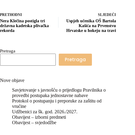
PRETHODNI
SLJEDEĆI
Nera Klečina postigla tri
Uspjeh učenika OŠ Bartola
državna kadetska plivačka
Kašića na Prvenstvu
rekorda
Hrvatske u hokeju na travi
Pretraga
Pretraga
Nove objave
Savjetovanje s javnošću o prijedlogu Pravilnika o
provedbi postupaka jednostavne nabave
Protokol o postupanju i preporuke za zaštitu od
vrućine
Udžbenici za šk. god. 2026./2027.
Obavijest – izborni predmeti
Obavijest – svjedodžbe